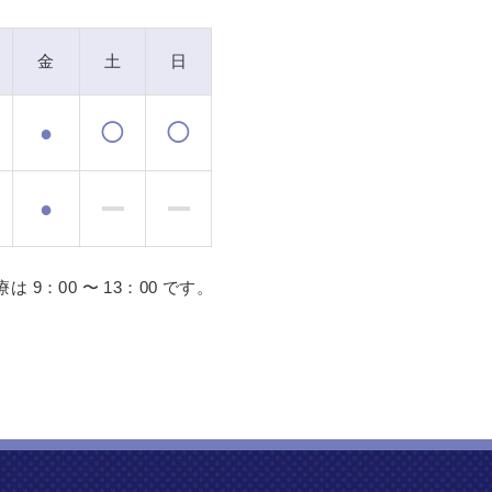
金
土
日
●
◯
◯
●
 9：00 〜 13：00 です。